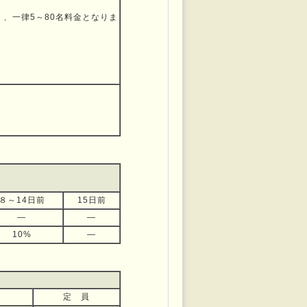
なく、一律5～80名料金となりま
８～14日前
15日前
―
―
10%
―
定 員