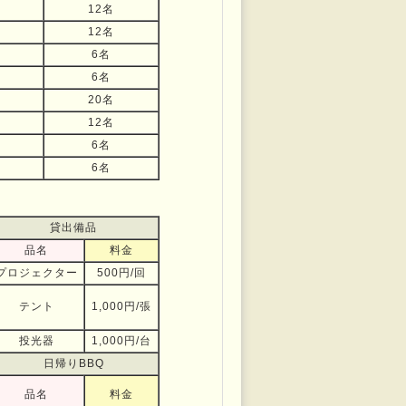
12名
12名
6名
6名
20名
12名
6名
6名
貸出備品
品名
料金
プロジェクター
500円/回
テント
1,000円/張
投光器
1,000円/台
日帰りBBQ
品名
料金