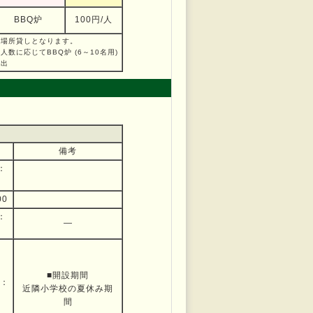
BBQ炉
100円/人
※場所貸しとなります。
人数に応じてBBQ炉 (6～10名用)
貸出
備考
：
00
：
―
■開設期間
7：
近隣小学校の夏休み期
間