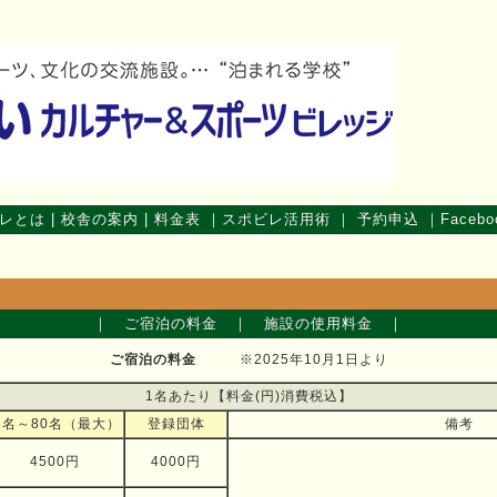
レとは
|
校舎の案内
|
料金表
｜
スポビレ活用術
｜
予約申込
｜
Fac
eb
o
｜
ご宿泊の料金
｜
施設の使用料金
｜
ご宿泊の料金
※2025年10月1日より
1名あたり【料金(円)消費税込】
５名～80名（最大）
登録団体
備考
4500円
4000円