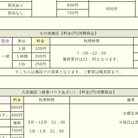
宿泊あり
600円
600円
宿泊なし
700円
その他施設【料金(円)消費税込】
区分
単位
料金
利用時間
１回
100円
7：00～22：00
一律
１時間
200円
最終受付は21：30となります。
1泊
250円
※こちらは施設での清算となります。ご要望は職員室まで。
入浴施設（健康パークあざい）【料金(円)消費税込】
料金
利用時間
備考
600円
火曜定
以下）
400円
3月～12月 21：30
※祝日は
無料
700円
1月～2月 21：00