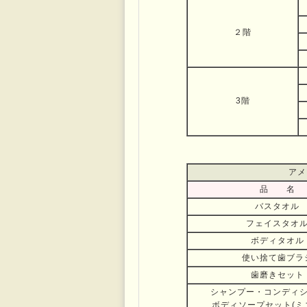
２階
3階
アメ
品 名
バスタオル
フェイスタオ
ボディタオル
使い捨て歯ブラ
歯磨きセット
シャンプー・コンディ
ボディソープセット(ミ