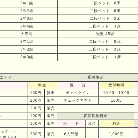
2年1組
二段ベット 6床
2年2組
二段ベット 6床
2年3組
二段ベット 3床
2年4組
二段ベット ３床
大広間
畳敷 45畳
3年1組
二段ベット ６床
3年2組
二段ベット ３床
3年3組
二段ベット ３床
ニティ
受付規定
料金
区 分
受付時間
100円
貸出
チェックイン
15:00～19:00
ル
200円
販売
チェックアウト
10:00
200円
販売
シ
100円
販売
客室延長料金
150円
販売
区 分
単位
料金
ショナー・
380円
販売
6人部屋
1,000円
ニボトル)