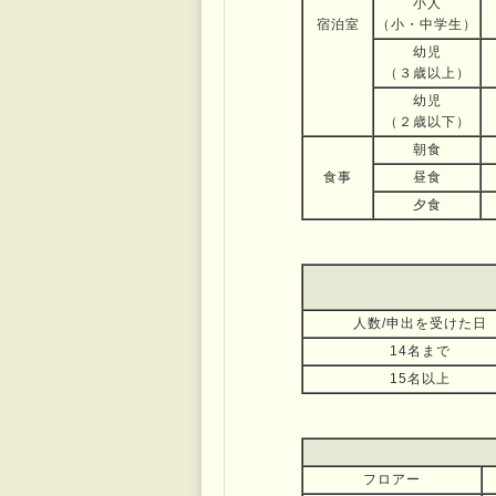
小人
宿泊室
（小・中学生）
幼児
（３歳以上）
幼児
（２歳以下）
朝食
食事
昼食
夕食
人数/申出を受けた日
14名まで
15名以上
フロアー