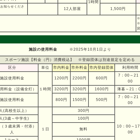
1時間
をお知らせくださ
12人部屋
1,500円
※
施設の使用料金
※2025年10月1日より
スポーツ施設【料金（円）消費税込】 ※登録団体は別途規定を定める
区分
単位
市内料金
市外料金
市内登録団体
利用時間
7：00～21
施設使用料金
1200円
2200円
600円
00
用料金（設備全灯）
１時間
3200円
3200円
1600円
薄暮～21：
7：00～21
施設使用料金
800円
1500円
500円
00
人(高校生以上）
300円
人(3歳～中学生)
100円
（３歳未満・付添）
10：00～1
１日
無料
人
00