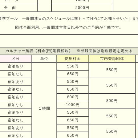
1コース
1000円
全 面
5000円
夏季プール 一般開放日のスケジュールは前もってHPにてお知らせいたしま
団体全面利用…一般開放営業日以外でのご予約が可能です。
カルチャー施設【料金(円)消費税込】 ※登録団体は別途規定を定める
区分
単位
使用料金
市内登録団体
宿泊あり
550円
550円
宿泊なし
650円
宿泊あり
550円
550円
宿泊なし
650円
宿泊あり
800円
800円
宿泊なし
1000円
１時間
宿泊あり
550円
550円
宿泊なし
650円
宿泊あり
550円
550円
宿泊なし
650円