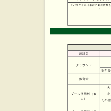
※バスタオルは事前に必要枚数
い。
施設名
グラウンド
照明使
体育館
大
プール使用料（個
小
人）
その他