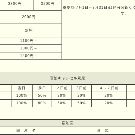
3800円
3200円
※夏期(7月1日～8月31日)は区分関係
す。
2000円
無料
1100円～
1000円～
1400円～
宿泊キャンセル規定
当日
前日
２日前
3日前
４～７日前
100%
50%
30%
20%
20%
100%
80%
50%
50%
20%
宿泊室
部 屋 名
形 式