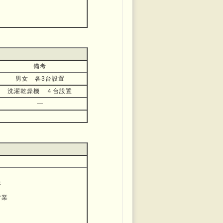
備考
男女 各3台設置
洗濯乾燥機 ４台設置
―
休
営業